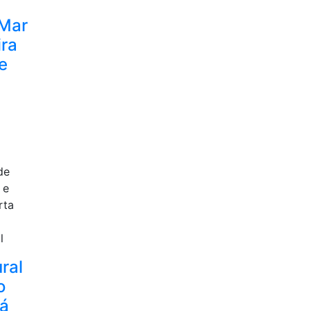
Mar
ira
e
de
 e
rta
l
ral
o
rá