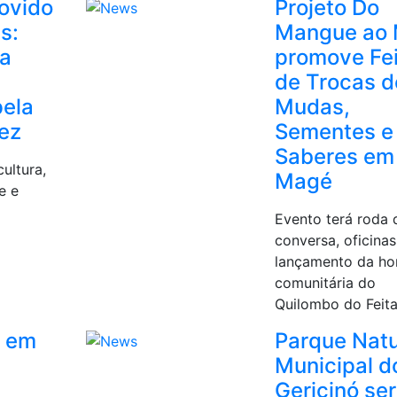
ovido
Projeto Do
s:
Mangue ao 
a
promove Fe
de Trocas d
pela
Mudas,
vez
Sementes e
Saberes em
ultura,
Magé
e e
Evento terá roda 
conversa, oficinas
lançamento da ho
comunitária do
Quilombo do Feita
o em
Parque Natu
Municipal d
Gericinó se