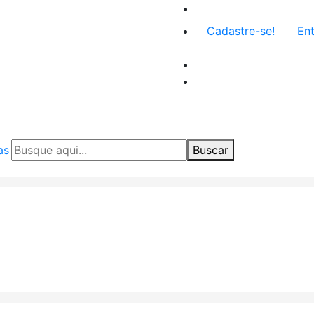
Menu
Cadastre-se!
Ent
de
conta
de
usuário
as
Buscar