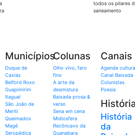
a
todos os pilares 
za
saneamento
Municípios
Colunas
Canais
Duque de
Olho vivo, faro
Agenda cultura
Caxias
fino
Canal Baixada
Belford Roxo
A arte da
Colunistas
Guapimirim
desmistura
Poesia
Itaguaí
Baixada prosa &
Históri
São João de
verso
Meriti
Sena em cena
História
Queimados
Midiosfera
da
Magé
Recôncavo da
Seropédica
Guanabara