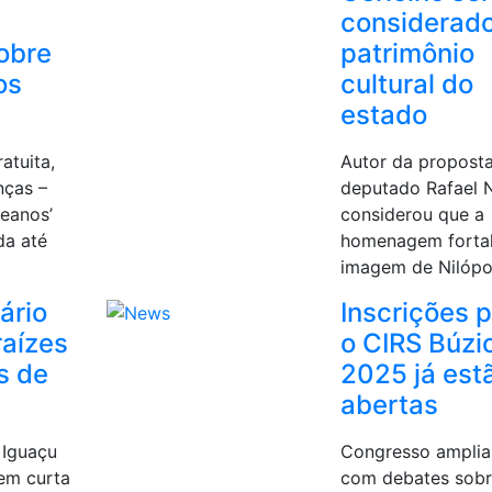
considerad
obre
patrimônio
os
cultural do
estado
atuita,
Autor da proposta
nças –
deputado Rafael 
eanos’
considerou que a
da até
homenagem forta
imagem de Nilópo
ário
Inscrições 
raízes
o CIRS Búzi
s de
2025 já est
abertas
 Iguaçu
Congresso amplia
 em curta
com debates sob