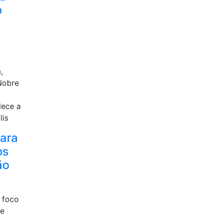
o
,
Nobre
lece a
lis
para
os
ão
 foco
re