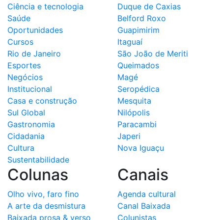
Ciência e tecnologia
Duque de Caxias
Saúde
Belford Roxo
Oportunidades
Guapimirim
Cursos
Itaguaí
Rio de Janeiro
São João de Meriti
Esportes
Queimados
Negócios
Magé
Institucional
Seropédica
Casa e construção
Mesquita
Sul Global
Nilópolis
Gastronomia
Paracambi
Cidadania
Japeri
Cultura
Nova Iguaçu
Sustentabilidade
Colunas
Canais
Olho vivo, faro fino
Agenda cultural
A arte da desmistura
Canal Baixada
Baixada prosa & verso
Colunistas