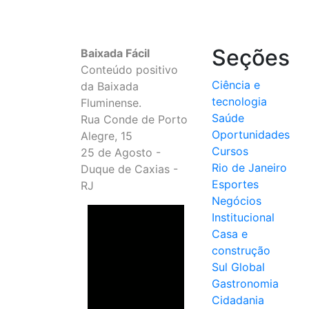
Seções
Baixada Fácil
Conteúdo positivo
Ciência e
da Baixada
tecnologia
Fluminense.
Saúde
Rua Conde de Porto
Oportunidades
Alegre, 15
Cursos
25 de Agosto -
Rio de Janeiro
Duque de Caxias -
Esportes
RJ
Negócios
Institucional
Casa e
construção
Sul Global
Gastronomia
Cidadania