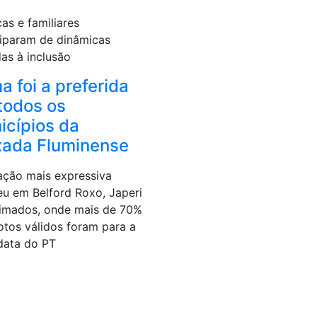
as e familiares
ciparam de dinâmicas
das à inclusão
a foi a preferida
todos os
icípios da
xada Fluminense
ação mais expressiva
eu em Belford Roxo, Japeri
imados, onde mais de 70%
otos válidos foram para a
data do PT