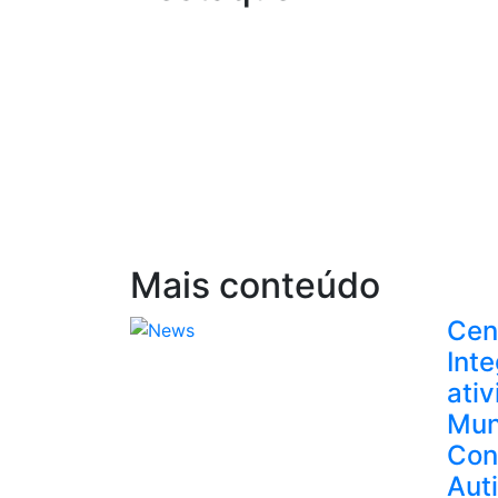
Mais conteúdo
Cen
Int
ati
Mun
Con
Aut