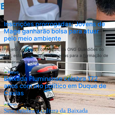
Inscrições prorrogadas: Jovens de
Magé ganharão bolsa para atuar
pelo meio ambiente
Projeto Andadas Ecológicas, da ONG Guardiões do
Mar, está com inscrições abertas para a formação de
seu primeiro ecoclube
Baixada Fluminense celebra 172
anos com ato político em Duque de
Caxias
Sesc celebra a cultura da Baixada