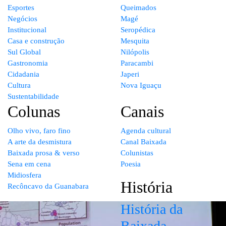
Esportes
Queimados
Negócios
Magé
Institucional
Seropédica
Casa e construção
Mesquita
Sul Global
Nilópolis
Gastronomia
Paracambi
Cidadania
Japeri
Cultura
Nova Iguaçu
Sustentabilidade
Colunas
Canais
Olho vivo, faro fino
Agenda cultural
A arte da desmistura
Canal Baixada
Baixada prosa & verso
Colunistas
Sena em cena
Poesia
Midiosfera
História
Recôncavo da Guanabara
História da
Baixada