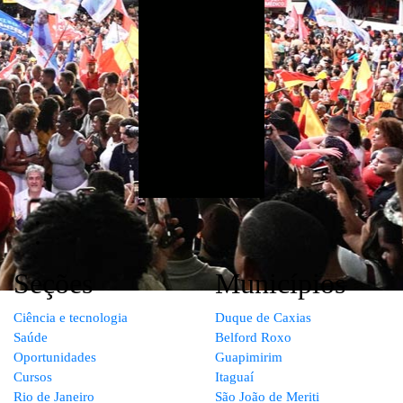
Seções
Municípios
Ciência e tecnologia
Duque de Caxias
Saúde
Belford Roxo
Oportunidades
Guapimirim
Cursos
Itaguaí
Rio de Janeiro
São João de Meriti