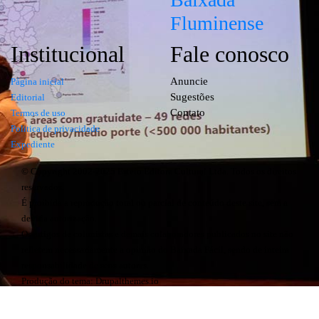
Fluminense
Institucional
Fale conosco
Anuncie
Página inicial
Sugestões
Editorial
Contato
Termos de uso
Politica de privacidade
Expediente
© Copyright 2002-2025 Esteio Editora Cultural Ltda. Todos os direitos
reservados.
É proibida a reprodução total ou parcial de conteúdo deste site, sem a
devida autorização.
Os artigos de colunistas e demais colaboradores publicados no site não
refletem necessariamente a opinião do Baixada Fácil, sendo de inteira
responsabilidade de seus autores.
Produção do tema: Drupalthemes.io