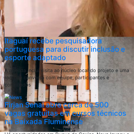
Itaguaí recebe pesquisadora
portuguesa para discutir inclusão e
esporte adaptado
A agenda inclui visita ao núcleo local do projeto e uma
roda de conversa com equipe, participantes e
convidados
Firjan Senai abre cerca de 500
vagas gratuitas em cursos técnicos
na Baixada Fluminense