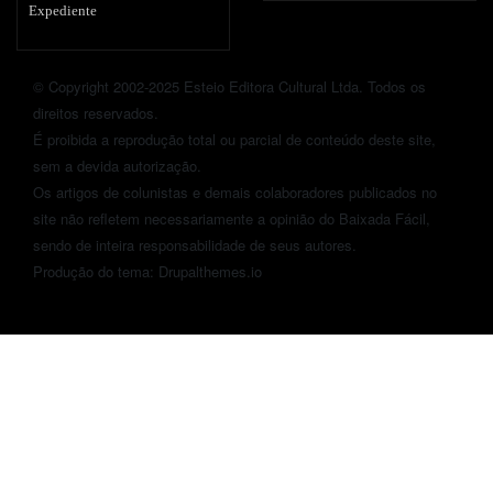
Expediente
© Copyright 2002-2025 Esteio Editora Cultural Ltda. Todos os
direitos reservados.
É proibida a reprodução total ou parcial de conteúdo deste site,
sem a devida autorização.
Os artigos de colunistas e demais colaboradores publicados no
site não refletem necessariamente a opinião do Baixada Fácil,
sendo de inteira responsabilidade de seus autores.
Produção do tema: Drupalthemes.io