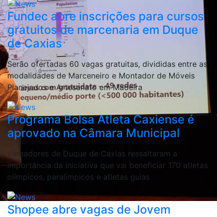
Fundec abre inscrições para cursos
gratuitos de marcenaria em Duque
de Caxias
Serão ofertadas 60 vagas gratuitas, divididas entre as
modalidades de Marceneiro e Montador de Móveis
Planejados e Artesanato em Madeira
Programa Bolsa Atleta Caxiense é
aprovado na Câmara Municipal
Vereadores de Duque de Caxias ressaltaram a
importância da iniciativa que vai beneficiar 170 atletas
olímpicos, paralímpicos e atletas guias
Shopee abre vagas de Jovem