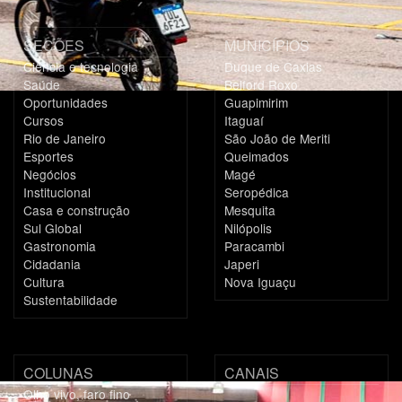
SEÇÕES
MUNICÍPIOS
Ciência e tecnologia
Duque de Caxias
Saúde
Belford Roxo
Oportunidades
Guapimirim
Cursos
Itaguaí
Rio de Janeiro
São João de Meriti
Esportes
Queimados
Negócios
Magé
Institucional
Seropédica
Casa e construção
Mesquita
Sul Global
Nilópolis
Gastronomia
Paracambi
Cidadania
Japeri
Cultura
Nova Iguaçu
Sustentabilidade
COLUNAS
CANAIS
Olho vivo, faro fino