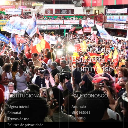
Agenda cultural
A arte da desmistura
Canal Baixada
Baixada prosa & verso
Colunistas
Sena em cena
Poesia
Midiosfera
Recôncavo da Guanabara
HISTÓRIA
História da
Baixada
Fluminense
INSTITUCIONAL
FALE CONOSCO
Anuncie
Página inicial
Sugestões
Editorial
Contato
Termos de uso
Politica de privacidade