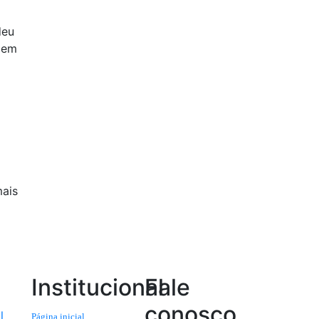
deu
u em
mais
Institucional
Fale
conosco
l
Página inicial