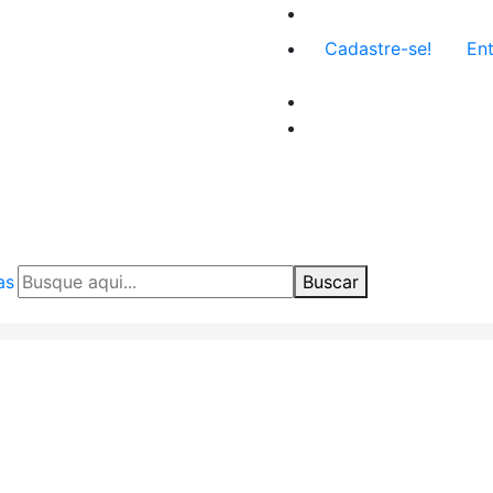
Menu
Cadastre-se!
Ent
de
conta
de
usuário
as
Buscar