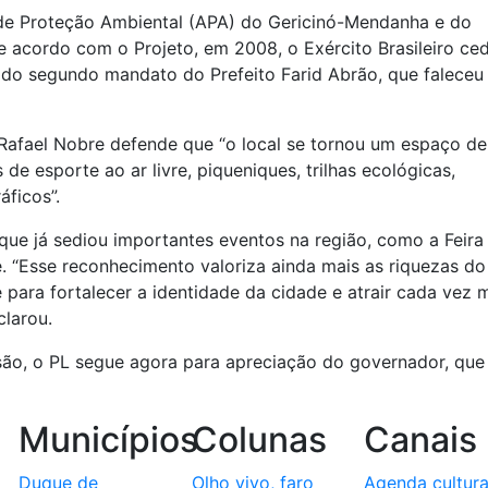
 de Proteção Ambiental (APA) do Gericinó-Mendanha e do
e acordo com o Projeto, em 2008, o Exército Brasileiro ce
o do segundo mandato do Prefeito Farid Abrão, que falece
 Rafael Nobre defende que “o local se tornou um espaço de
de esporte ao ar livre, piqueniques, trilhas ecológicas,
áficos”.
que já sediou importantes eventos na região, como a Feira
e. “Esse reconhecimento valoriza ainda mais as riquezas do
para fortalecer a identidade da cidade e atrair cada vez 
clarou.
ão, o PL segue agora para apreciação do governador, que
Municípios
Colunas
Canais
Duque de
Olho vivo, faro
Agenda cultura