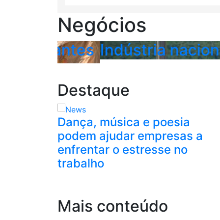
Negócios
icipantes
Indústria nacional i
Destaque
vem
Dança, música e poesia
alecer
podem ajudar empresas a
em
enfrentar o estresse no
trabalho
 em temas de
Mais conteúdo