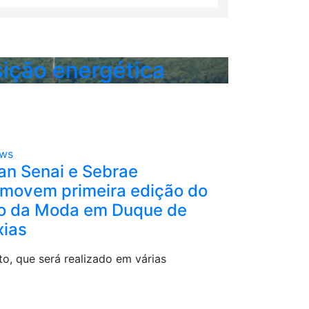
o energética
Festiv
e R$ 
jan Senai e Sebrae
Sesc e S
movem primeira edição do
capacitaç
o da Moda em Duque de
liderança
ias
Duque de 
o, que será realizado em várias
Iniciativa grat
es, reunirá empresários para debater
liderança, gest
ncias e os potenciais do setor
empreendedori