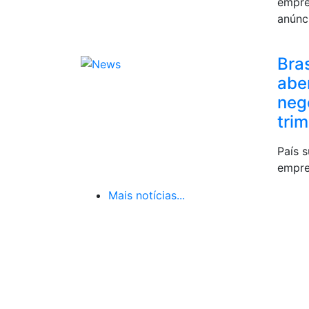
empre
anúnc
Bras
abe
neg
tri
País 
empre
Mais notícias...