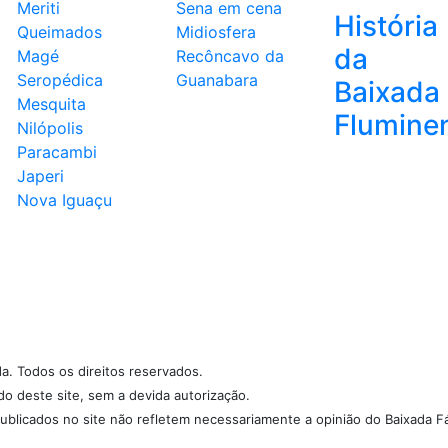
Meriti
Sena em cena
História
Queimados
Midiosfera
da
Magé
Recôncavo da
Seropédica
Guanabara
Baixada
Mesquita
Flumine
Nilópolis
Paracambi
Japeri
Nova Iguaçu
da. Todos os direitos reservados.
údo deste site, sem a devida autorização.
ublicados no site não refletem necessariamente a opinião do Baixada Fá