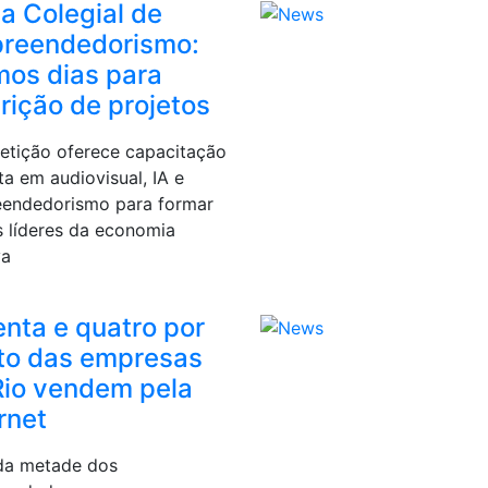
a Colegial de
reendedorismo:
mos dias para
rição de projetos
tição oferece capacitação
ta em audiovisual, IA e
endedorismo para formar
s líderes da economia
va
enta e quatro por
to das empresas
Rio vendem pela
rnet
da metade dos