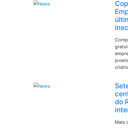
Cop
Emp
últi
insc
Compe
gratui
empre
joven
criati
Set
cen
do 
inte
Mais 