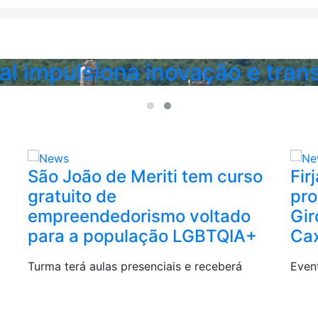
mpulsiona inovação e transiçã
São João de Meriti tem curso
Fir
gratuito de
pro
empreendedorismo voltado
Gir
para a população LGBTQIA+
Cax
Turma terá aulas presenciais e receberá
Event
consultoria para aprender a empreender.
regiõ
Inscrições estão abertas
tendê