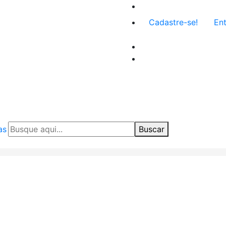
Menu
Cadastre-se!
Ent
de
conta
de
usuário
as
Buscar