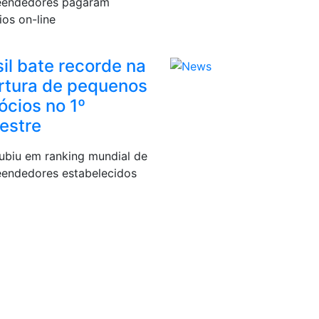
endedores pagaram
ios on-line
il bate recorde na
rtura de pequenos
ócios no 1º
mestre
subiu em ranking mundial de
endedores estabelecidos