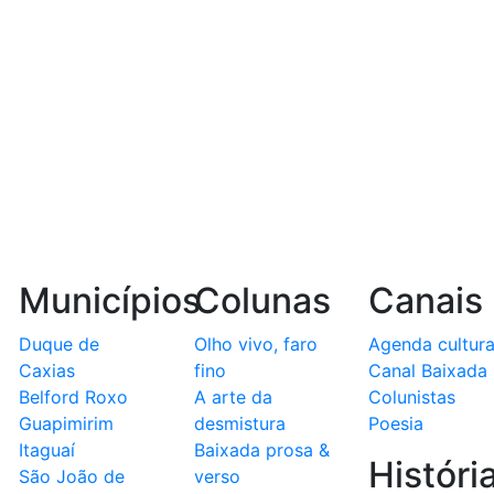
Municípios
Colunas
Canais
Duque de
Olho vivo, faro
Agenda cultura
Caxias
fino
Canal Baixada
Belford Roxo
A arte da
Colunistas
Guapimirim
desmistura
Poesia
Itaguaí
Baixada prosa &
Históri
São João de
verso