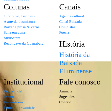
Colunas
Canais
Olho vivo, faro fino
Agenda cultural
A arte da desmistura
Canal Baixada
Baixada prosa & verso
Colunistas
Sena em cena
Poesia
Midiosfera
História
Recôncavo da Guanabara
História da
Baixada
Fluminense
Institucional
Fale conosco
Anuncie
Página inicial
Sugestões
Editorial
Contato
Termos de uso
Politica de privacidade