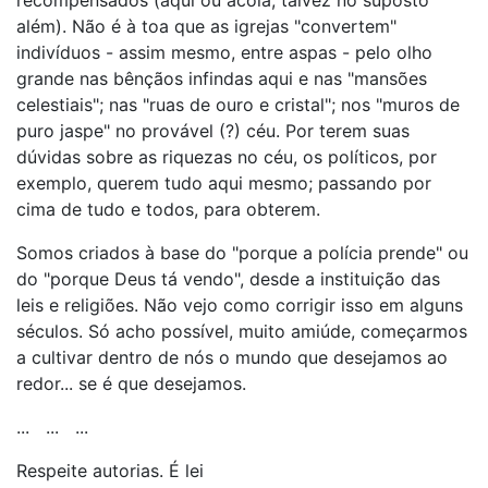
recompensados (aqui ou acolá; talvez no suposto
além). Não é à toa que as igrejas "convertem"
indivíduos - assim mesmo, entre aspas - pelo olho
grande nas bênçãos infindas aqui e nas "mansões
celestiais"; nas "ruas de ouro e cristal"; nos "muros de
puro jaspe" no provável (?) céu. Por terem suas
dúvidas sobre as riquezas no céu, os políticos, por
exemplo, querem tudo aqui mesmo; passando por
cima de tudo e todos, para obterem.
Somos criados à base do "porque a polícia prende" ou
do "porque Deus tá vendo", desde a instituição das
leis e religiões. Não vejo como corrigir isso em alguns
séculos. Só acho possível, muito amiúde, começarmos
a cultivar dentro de nós o mundo que desejamos ao
redor... se é que desejamos.
... ... ...
Respeite autorias. É lei