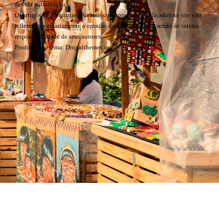
É proibida a reprodução total ou parcial de conteúdo deste site, sem a
devida autorização.
Os artigos de colunistas e demais colaboradores publicados no site não
refletem necessariamente a opinião do Baixada Fácil, sendo de inteira
responsabilidade de seus autores.
Produção do tema: Drupalthemes.io