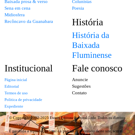
A arte da desmistura
Canal Baixada
Baixada prosa & verso
Colunistas
Sena em cena
Poesia
Midiosfera
História
Recôncavo da Guanabara
História da
Baixada
Fluminense
Institucional
Fale conosco
Anuncie
Página inicial
Sugestões
Editorial
Contato
Termos de uso
Politica de privacidade
Expediente
© Copyright 2002-2025 Esteio Editora Cultural Ltda. Todos os direitos
reservados.