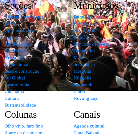
Seções
Municípios
Ciência e tecnologia
Duque de Caxias
Saúde
Belford Roxo
Oportunidades
Guapimirim
Cursos
Itaguaí
Rio de Janeiro
São João de Meriti
Esportes
Queimados
Negócios
Magé
Institucional
Seropédica
Casa e construção
Mesquita
Sul Global
Nilópolis
Gastronomia
Paracambi
Cidadania
Japeri
Cultura
Nova Iguaçu
Sustentabilidade
Colunas
Canais
Olho vivo, faro fino
Agenda cultural