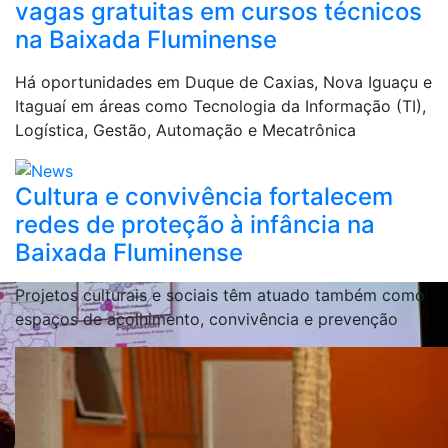
Firjan Senai abre cerca de 500
vagas gratuitas em cursos técnicos
na Baixada Fluminense
Há oportunidades em Duque de Caxias, Nova Iguaçu e
Itaguaí em áreas como Tecnologia da Informação (TI),
Logística, Gestão, Automação e Mecatrônica
Cultura e convivência fortalecem
redes de proteção à infância na
Baixada Fluminense
Projetos culturais e sociais têm atuado também como
espaços de acolhimento, convivência e prevenção