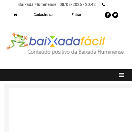
Baixada Fluminense |
08/08/2026 - 20:42
Menu
Cadastre-se!
Entrar
de
conta
de
usuário