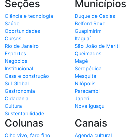
Seções
Municípios
Ciência e tecnologia
Duque de Caxias
Saúde
Belford Roxo
Oportunidades
Guapimirim
Cursos
Itaguaí
Rio de Janeiro
São João de Meriti
Esportes
Queimados
Negócios
Magé
Institucional
Seropédica
Casa e construção
Mesquita
Sul Global
Nilópolis
Gastronomia
Paracambi
Cidadania
Japeri
Cultura
Nova Iguaçu
Sustentabilidade
Colunas
Canais
Olho vivo, faro fino
Agenda cultural