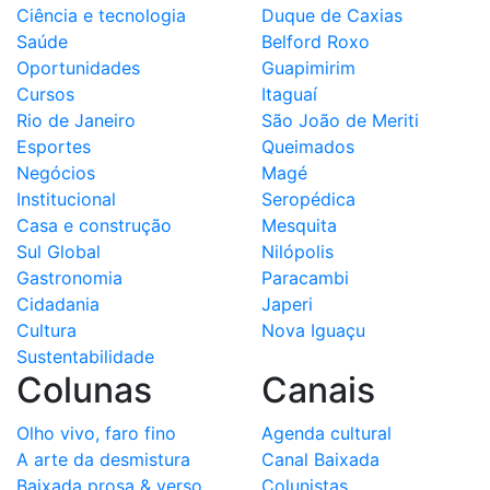
Ciência e tecnologia
Duque de Caxias
Saúde
Belford Roxo
Oportunidades
Guapimirim
Cursos
Itaguaí
Rio de Janeiro
São João de Meriti
Esportes
Queimados
Negócios
Magé
Institucional
Seropédica
Casa e construção
Mesquita
Sul Global
Nilópolis
Gastronomia
Paracambi
Cidadania
Japeri
Cultura
Nova Iguaçu
Sustentabilidade
Colunas
Canais
Olho vivo, faro fino
Agenda cultural
A arte da desmistura
Canal Baixada
Baixada prosa & verso
Colunistas