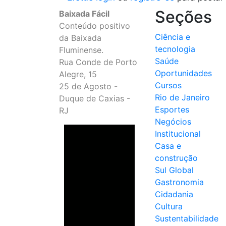
Seções
Baixada Fácil
Conteúdo positivo
Ciência e
da Baixada
tecnologia
Fluminense.
Saúde
Rua Conde de Porto
Oportunidades
Alegre, 15
Cursos
25 de Agosto -
Rio de Janeiro
Duque de Caxias -
Esportes
RJ
Negócios
Institucional
Casa e
construção
Sul Global
Gastronomia
Cidadania
Cultura
Sustentabilidade