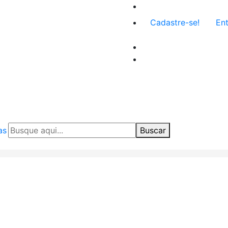
Menu
Cadastre-se!
Ent
de
conta
de
usuário
as
Buscar