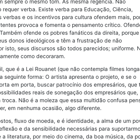
 têm sempre o mesmo tom. As mesma regência. Não
equer verba. Existe verba para Educação, Ciência,
as verbas e os incentivos para cultura ofendem mais, p
rtentes provoca e fomenta o pensamento crítico. Ofend
. Também ofende os pobres fanáticos da direita, porque
us donos ideológicos e têm a frustração de não
r isto, seus discursos são todos parecidos; uniforme. 
atamente como decoraram.
il, que é a Lei Rouanet (que não contempla filmes longa
 seguinte forma: O artista apresenta o projeto, e se o
porta em porta, buscar patrocínio dos empresários, que 
possibilidades reais de sonegação dos empresários que,
m troca. Não é a moleza que essa multidão confusa pen
er, em nenhuma ocasião, algo diferente.
postos, fluxo de moeda, e é identidade, a alma de um po
flexão e da sensibilidade necessárias para suportarm
 a literatura, por meio do cinema, da boa música, da p