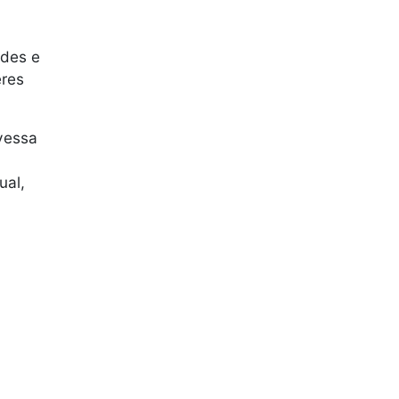
ades e
eres
vessa
ual,