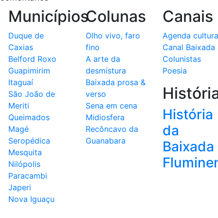
Municípios
Colunas
Canais
Duque de
Olho vivo, faro
Agenda cultura
Caxias
fino
Canal Baixada
Belford Roxo
A arte da
Colunistas
Guapimirim
desmistura
Poesia
Itaguaí
Baixada prosa &
Históri
São João de
verso
Meriti
Sena em cena
História
Queimados
Midiosfera
da
Magé
Recôncavo da
Seropédica
Guanabara
Baixada
Mesquita
Flumine
Nilópolis
Paracambi
Japeri
Nova Iguaçu