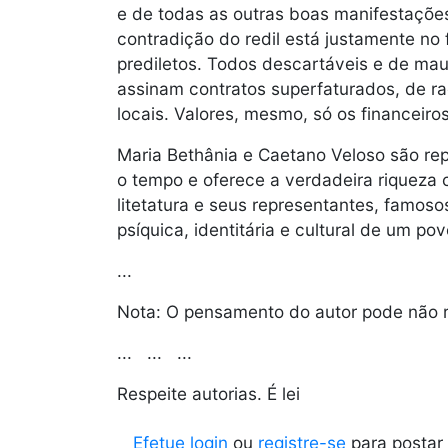
e de todas as outras boas manifestações
contradição do redil está justamente no
prediletos. Todos descartáveis e de mau
assinam contratos superfaturados, de r
locais. Valores, mesmo, só os financeir
Maria Bethânia e Caetano Veloso são rep
o tempo e oferece a verdadeira riqueza c
litetatura e seus representantes, famosos
psíquica, identitária e cultural de um po
...
Nota: O pensamento do autor pode não ref
... ... ...
Respeite autorias. É lei
Efetue login
ou
registre-se
para postar