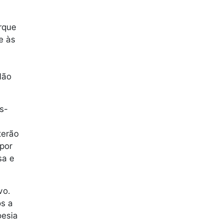
orque
e às
Não
s-
terão
 por
sa e
vo.
os a
oesia