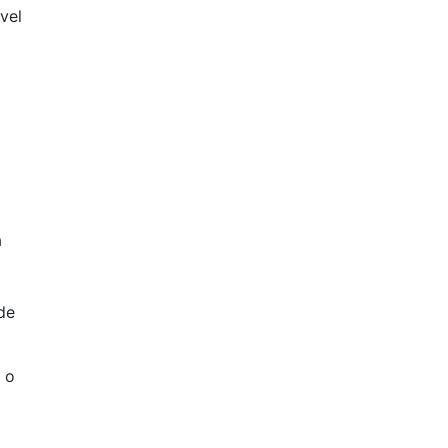
vel
a
de
 o