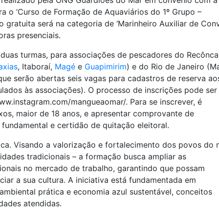
, realizado pela ONG Guardiões do Mar em convênio com a
ara o ‘Curso de Formação de Aquaviários do 1º Grupo –
 gratuita será na categoria de ‘Marinheiro Auxiliar de Con
oras presenciais.
r duas turmas, para associações de pescadores do Recônc
axias
, Itaboraí,
Magé
e
Guapimirim
) e do Rio de Janeiro (M
que serão abertas seis vagas para cadastros de reserva ao
ulados às associações). O processo de inscrições pode ser
ww.instagram.com/mangueaomar/. Para se inscrever, é
exos, maior de 18 anos, e apresentar comprovante de
fundamental e certidão de quitação eleitoral.
ica. Visando a valorização e fortalecimento dos povos do 
dades tradicionais – a formação busca ampliar as
ssionais no mercado de trabalho, garantindo que possam
ciar a sua cultura. A iniciativa está fundamentada em
 ambiental prática e economia azul sustentável, conceitos
dades atendidas.