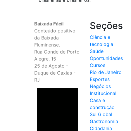
brasileiras e brasileiros.
Seções
Baixada Fácil
Conteúdo positivo
Ciência e
da Baixada
tecnologia
Fluminense.
Saúde
Rua Conde de Porto
Oportunidades
Alegre, 15
Cursos
25 de Agosto -
Rio de Janeiro
Duque de Caxias -
Esportes
RJ
Negócios
Institucional
Casa e
construção
Sul Global
Gastronomia
Cidadania