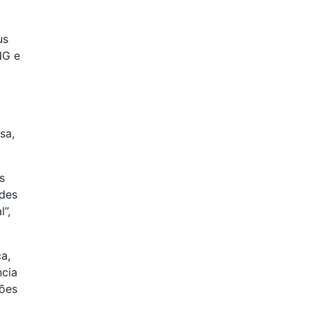
us
NG e
sa,
s
ades
”,
a,
ncia
ções