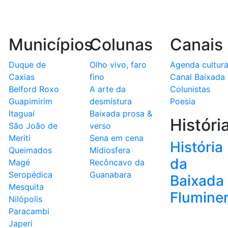
Municípios
Colunas
Canais
Duque de
Olho vivo, faro
Agenda cultura
Caxias
fino
Canal Baixada
Belford Roxo
A arte da
Colunistas
Guapimirim
desmistura
Poesia
Itaguaí
Baixada prosa &
Históri
São João de
verso
Meriti
Sena em cena
História
Queimados
Midiosfera
da
Magé
Recôncavo da
Seropédica
Guanabara
Baixada
Mesquita
Flumine
Nilópolis
Paracambi
Japeri