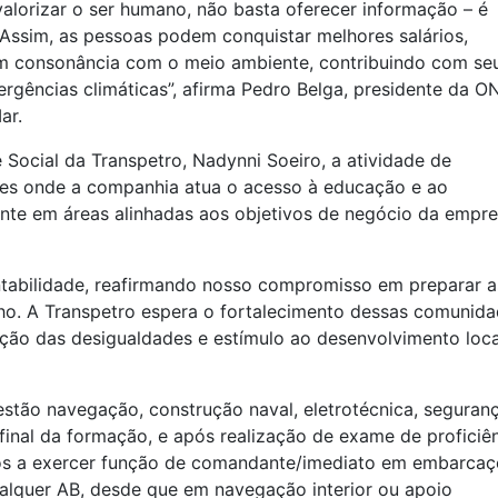
valorizar o ser humano, não basta oferecer informação – é
 Assim, as pessoas podem conquistar melhores salários,
em consonância com o meio ambiente, contribuindo com se
ergências climáticas”, afirma Pedro Belga, presidente da O
ar.
 Social da Transpetro, Nadynni Soeiro, a atividade de
es onde a companhia atua o acesso à educação e ao
ente em áreas alinhadas aos objetivos de negócio da empre
ntabilidade, reafirmando nosso compromisso em preparar a
ho. A Transpetro espera o fortalecimento dessas comunid
ção das desigualdades e estímulo ao desenvolvimento local
stão navegação, construção naval, eletrotécnica, seguranç
inal da formação, e após realização de exame de proficiê
ptos a exercer função de comandante/imediato em embarca
alquer AB, desde que em navegação interior ou apoio