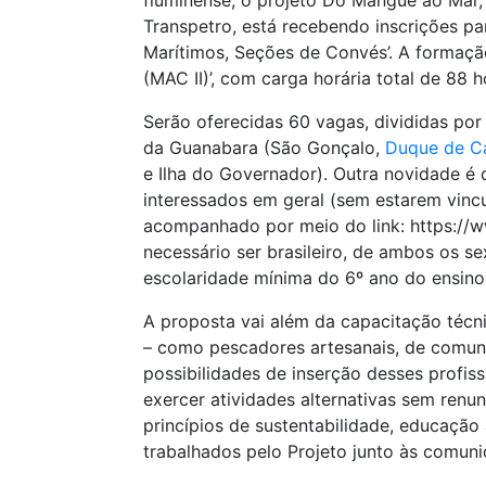
fluminense, o projeto Do Mangue ao Mar
Transpetro, está recebendo inscrições p
Marítimos, Seções de Convés’. A formação
(MAC II)’, com carga horária total de 88 h
Serão oferecidas 60 vagas, divididas po
da Guanabara (São Gonçalo,
Duque de C
e Ilha do Governador). Outra novidade é 
interessados em geral (sem estarem vinc
acompanhado por meio do link: https://w
necessário ser brasileiro, de ambos os s
escolaridade mínima do 6º ano do ensino 
A proposta vai além da capacitação técn
– como pescadores artesanais, de comuni
possibilidades de inserção desses profi
exercer atividades alternativas sem renun
princípios de sustentabilidade, educação
trabalhados pelo Projeto junto às comuni