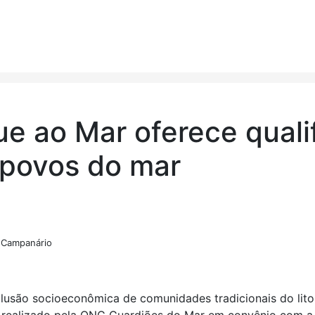
e ao Mar oferece quali
a povos do mar
o Campanário
clusão socioeconômica de comunidades tradicionais do lito