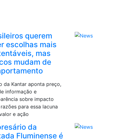
sileiros querem
er escolhas mais
tentáveis, mas
cos mudam de
portamento
o da Kantar aponta preço,
 de informação e
parência sobre impacto
razões para essa lacuna
valor e ação
resário da
xada Fluminense é