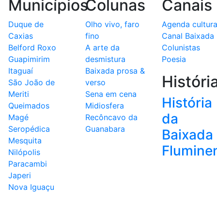
Municípios
Colunas
Canais
Duque de
Olho vivo, faro
Agenda cultura
Caxias
fino
Canal Baixada
Belford Roxo
A arte da
Colunistas
Guapimirim
desmistura
Poesia
Itaguaí
Baixada prosa &
Históri
São João de
verso
Meriti
Sena em cena
História
Queimados
Midiosfera
da
Magé
Recôncavo da
Seropédica
Guanabara
Baixada
Mesquita
Flumine
Nilópolis
Paracambi
Japeri
Nova Iguaçu