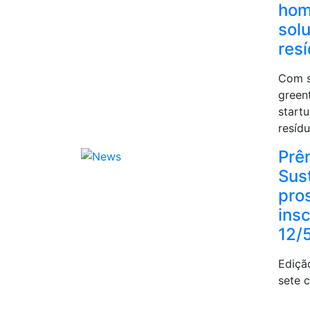
hom
sol
res
Com s
green
start
resíd
Prêm
Sus
pro
ins
12/
Ediçã
sete 