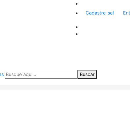
Menu
Cadastre-se!
Ent
de
conta
de
usuário
as
Buscar