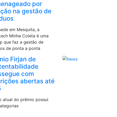
enageado por
ução na gestão de
íduos
ede em Mesquita, a
tech Minha Coleta é uma
up que faz a gestão de
uos de ponta a ponta
io Firjan de
tentabilidade
ssegue com
crições abertas até
5
o atual do prêmio possui
categorias