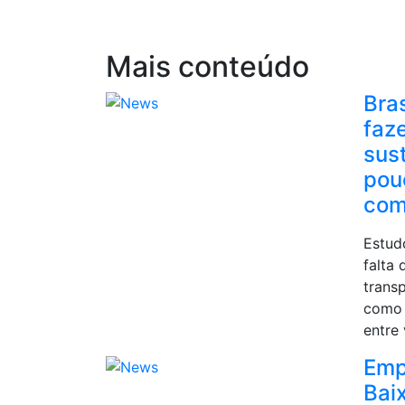
Mais conteúdo
Bra
faz
sus
pou
com
Estud
falta
trans
como 
entre 
Emp
Bai