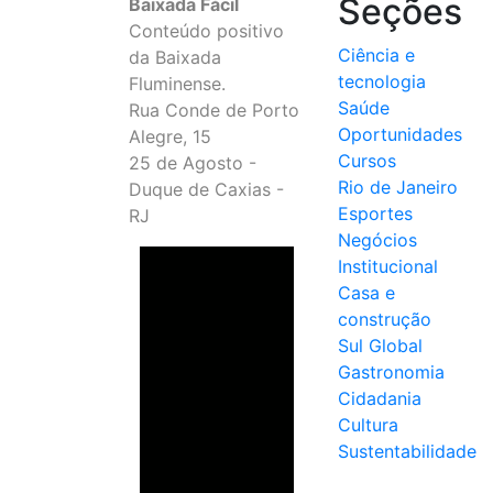
Seções
Baixada Fácil
Conteúdo positivo
Ciência e
da Baixada
tecnologia
Fluminense.
Saúde
Rua Conde de Porto
Oportunidades
Alegre, 15
Cursos
25 de Agosto -
Rio de Janeiro
Duque de Caxias -
Esportes
RJ
Negócios
Institucional
Casa e
construção
Sul Global
Gastronomia
Cidadania
Cultura
Sustentabilidade