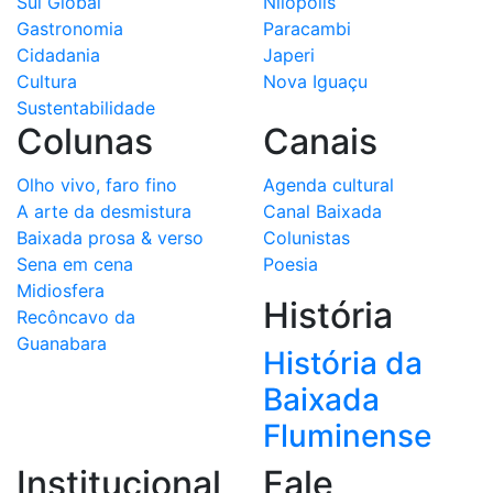
Sul Global
Nilópolis
Gastronomia
Paracambi
Cidadania
Japeri
Cultura
Nova Iguaçu
Sustentabilidade
Colunas
Canais
Olho vivo, faro fino
Agenda cultural
A arte da desmistura
Canal Baixada
Baixada prosa & verso
Colunistas
Sena em cena
Poesia
Midiosfera
História
Recôncavo da
Guanabara
História da
Baixada
Fluminense
Institucional
Fale