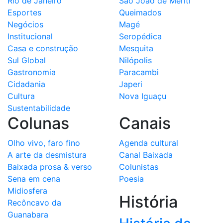
Rio de Janeiro
São João de Meriti
Esportes
Queimados
Negócios
Magé
Institucional
Seropédica
Casa e construção
Mesquita
Sul Global
Nilópolis
Gastronomia
Paracambi
Cidadania
Japeri
Cultura
Nova Iguaçu
Sustentabilidade
Colunas
Canais
Olho vivo, faro fino
Agenda cultural
A arte da desmistura
Canal Baixada
Baixada prosa & verso
Colunistas
Sena em cena
Poesia
Midiosfera
História
Recôncavo da
Guanabara