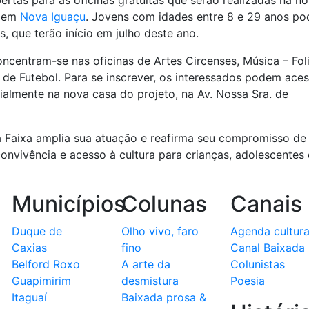
ertas para as oficinas gratuitas que serão realizadas na n
, em
Nova Iguaçu
. Jovens com idades entre 8 e 29 anos p
s, que terão início em julho deste ano.
centram-se nas oficinas de Artes Circenses, Música – Fol
ã de Futebol. Para se inscrever, os interessados podem aces
cialmente na nova casa do projeto, na Av. Nossa Sra. de
na Faixa amplia sua atuação e reafirma seu compromisso de
nvivência e acesso à cultura para crianças, adolescentes 
Municípios
Colunas
Canais
Duque de
Olho vivo, faro
Agenda cultura
Caxias
fino
Canal Baixada
Belford Roxo
A arte da
Colunistas
Guapimirim
desmistura
Poesia
Itaguaí
Baixada prosa &