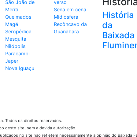
Históri
São João de
verso
Meriti
Sena em cena
História
Queimados
Midiosfera
da
Magé
Recôncavo da
Seropédica
Guanabara
Baixada
Mesquita
Flumine
Nilópolis
Paracambi
Japeri
Nova Iguaçu
da. Todos os direitos reservados.
údo deste site, sem a devida autorização.
ublicados no site não refletem necessariamente a opinião do Baixada Fá